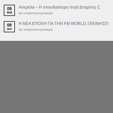
ΝΕΑ
ουσία
ΕΚΠΤΩΤΙΚΗ
Ασερόλα – Η σπουδαιότερη πηγή βιταμίνης C
09
ΚΑΡΤΑ
Φεβ
στο
Δεν επιτρέπεται σχολιασμός
ΜΕΛΟΥΣ
Ασερόλα
–
Η ΝΕΑ ΕΠΟΧΗ ΓΙΑ ΤΗΝ FM WORLD ΞΕΚΙΝΗΣΕ!
08
Η
Δεκ
στο
Δεν επιτρέπεται σχολιασμός
σπουδαιότερη
Η
πηγή
ΝΕΑ
βιταμίνης
ΕΠΟΧΗ
C
ΓΙΑ
ΤΗΝ
FM
WORLD
ΞΕΚΙΝΗΣΕ!