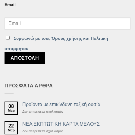
Email
Συμφωνώ με τους Όρους χρήσης και Πολιτική
απορρήτου
ΠΡΟΣΦΑΤΑ ΑΡΘΡΑ
Προϊόντα με επικίνδυνη τοξική ουσία
08
Μαρ
στο
Δεν επιτρέπεται σχολιασμός
Προϊόντα
με
ΝΕΑ ΕΚΠΤΩΤΙΚΗ ΚΑΡΤΑ ΜΕΛΟΥΣ
22
επικίνδυνη
Μαρ
στο
Δεν επιτρέπεται σχολιασμός
τοξική