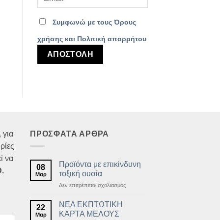
Συμφωνώ με τους Όρους
χρήσης και Πολιτική απορρήτου
 για
ΠΡΟΣΦΑΤΑ ΑΡΘΡΑ
ρίες
ί να
Προϊόντα με επικίνδυνη
08
.
τοξική ουσία
Μαρ
στο
Δεν επιτρέπεται σχολιασμός
Προϊόντα
με
ΝΕΑ ΕΚΠΤΩΤΙΚΗ
22
επικίνδυνη
ΚΑΡΤΑ ΜΕΛΟΥΣ
Μαρ
τοξική