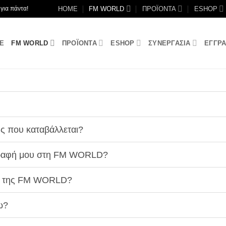
HOME
FM WORLD
ΠΡΟΪΟΝΤΑ
ESHOP
για πάντα!
E
FM WORLD
ΠΡΟΪΟΝΤΑ
ESHOP
ΣΥΝΕΡΓΑΣΙΑ
ΕΓΓΡ
ς που καταβάλλεται?
γγραφή μου στη FM WORLD?
ς της FM WORLD?
ω?