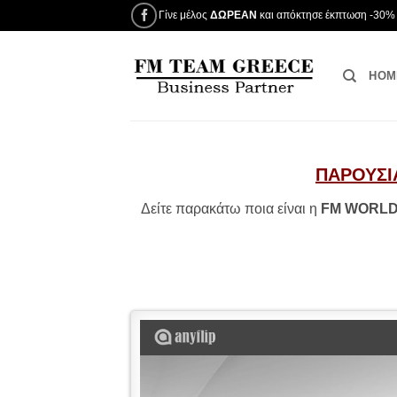
Μετάβαση
Γίνε μέλος
ΔΩΡΕΑΝ
και απόκτησε έκπτωση -30% 
στο
περιεχόμενο
HOM
ΠΑΡΟΥΣΙ
Δείτε παρακάτω ποια είναι η
FM WORL