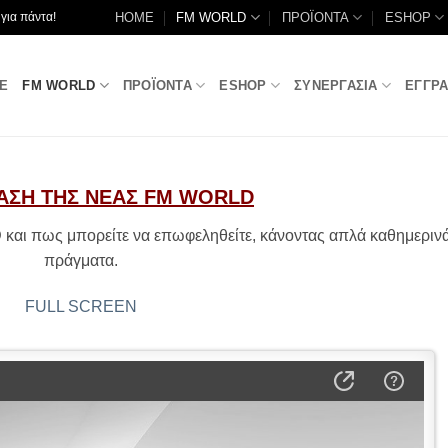
HOME
FM WORLD
ΠΡΟΪΟΝΤΑ
ESHOP
για πάντα!
E
FM WORLD
ΠΡΟΪΟΝΤΑ
ESHOP
ΣΥΝΕΡΓΑΣΙΑ
ΕΓΓΡ
ΑΣΗ ΤΗΣ ΝΕΑΣ FM WORLD
D
και πως μπορείτε να επωφεληθείτε, κάνοντας απλά καθημεριν
πράγματα.
FULL SCREEN