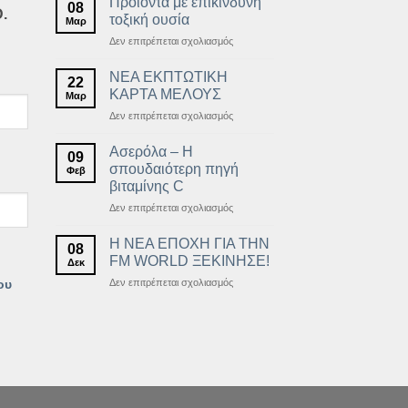
Προϊόντα με επικίνδυνη
08
.
τοξική ουσία
Μαρ
στο
Δεν επιτρέπεται σχολιασμός
Προϊόντα
με
ΝΕΑ ΕΚΠΤΩΤΙΚΗ
22
επικίνδυνη
ΚΑΡΤΑ ΜΕΛΟΥΣ
Μαρ
τοξική
στο
Δεν επιτρέπεται σχολιασμός
ουσία
ΝΕΑ
ΕΚΠΤΩΤΙΚΗ
Ασερόλα – Η
09
ΚΑΡΤΑ
σπουδαιότερη πηγή
Φεβ
ΜΕΛΟΥΣ
βιταμίνης C
στο
Δεν επιτρέπεται σχολιασμός
Ασερόλα
–
Η ΝΕΑ ΕΠΟΧΗ ΓΙΑ ΤΗΝ
08
Η
FM WORLD ΞΕΚΙΝΗΣΕ!
Δεκ
σπουδαιότερη
στο
Δεν επιτρέπεται σχολιασμός
ου
πηγή
Η
βιταμίνης
ΝΕΑ
C
ΕΠΟΧΗ
ΓΙΑ
ΤΗΝ
FM
WORLD
ΞΕΚΙΝΗΣΕ!