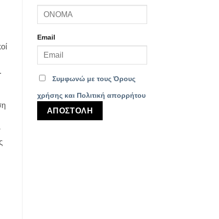
Email
οί
.
Συμφωνώ με τους Όρους
χρήσης και Πολιτική απορρήτου
ση
ν
ς