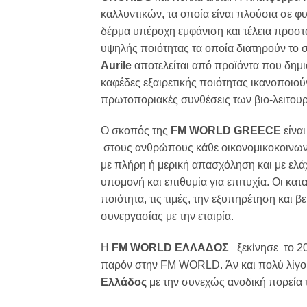
καλλυντικών, τα οποία είναι πλούσια σε φυ
δέρμα υπέροχη εμφάνιση και τέλεια προστ
υψηλής ποιότητας τα οποία διατηρούν το 
Aurile
αποτελείται από προϊόντα που δημι
καφέδες εξαιρετικής ποιότητας ικανοποιού
πρωτοποριακές συνθέσεις των βιο-λειτου
Ο σκοπός της
FM WORLD
GREECE
είναι
στους ανθρώπους κάθε οικονομικοκοινωνικ
με πλήρη ή μερική απασχόληση και με ελάχ
υπομονή και επιθυμία για επιτυχία. Οι κα
ποιότητα, τις τιμές, την εξυπηρέτηση κα
συνεργασίας με την εταιρία.
Η
FM WORLD ΕΛΛΑΔΟΣ
ξεκίνησε το 20
παρόν στην FM WORLD. Άν και πολύ λίγο χ
Ελλάδος
με την συνεχώς ανοδική πορεία τ