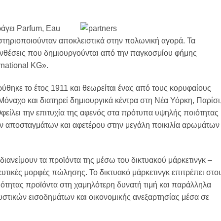
ράγει Parfum, Eau
αστηριοποιούνταν αποκλειστικά στην πολωνική αγορά. Τα
υνθέσεις που δημιουργούνται από την παγκοσμίου φήμης
rnational KG».
ρύθηκε το έτος 1911 και θεωρείται ένας από τους κορυφαίους
όναχο και διατηρεί δημιουργικά κέντρα στη Νέα Υόρκη, Παρίσι
είλει την επιτυχία της αφενός στα πρότυπα υψηλής ποιότητας
ν αποσταγμάτων και αφετέρου στην μεγάλη ποικιλία αρωμάτων
ιανείμουν τα προϊόντα της μέσω του δικτυακού μάρκετινγκ –
ευτικές μορφές πώλησης. Το δικτυακό μάρκετινγκ επιτρέπει στο
ιότητας προϊόντα στη χαμηλότερη δυνατή τιμή και παράλληλα
στικών εισοδημάτων και οικονομικής ανεξαρτησίας μέσα σε