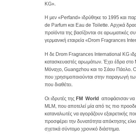
KG».
Η μεν «Perfand» ιδρύθηκε το 1995 και πα
de Parfum και Eau de Toilette. Αρχικά δρ
προϊόντα της βασίζονται σε αρωματικές σ
γερμανική εταιρεία «Drom Fragrances Inte
Η δε Drom Fragrances International KG ιδ
κατασκευαστές αρωμάτων. Έχει έδρα στο Μ
Μόναχο, Guangzhou και το Σάου Πάολο. Οφ
που χρησιμοποιούνται στην παραγωγή τω
που διαθέτει.
Οι ιδρυτές της
FM World
αποφάσισαν να δ
MLM, που αποτελεί μία από τις πιο προοδ
καταναλωτές να αγοράζουν εξαιρετικής πο
προσφέρει την δυνατότητα απόκτησης ελκυ
σχετικά σύντομο χρονικό διάστημα.