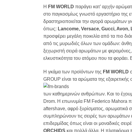
Η
FM WORLD
παράγει κατ’ αρχήν αρώματα
στο παγκοσμίως γνωστό εργαστήριο της ε
δραστηριοποιείται την αγορά αρωμάτων γι
όπως:
Lancοme, Versace, Gucci, Avon, 
προσφέρει μεγάλη ποικιλία από τα πιο διά
από τις μυρωδιές όλων των ομάδων: άνθη, 
ξεχωριστή σειρά αρωμάτων με φερομόνες, 
ελκυστικότητα του ατόμου που τα φοράει. Εξ
Η γκάμα των προϊόντων της
FM WORLD
σ
GROUP είναι τα αρώματα της εξαιρετικής 
των καθημερινών ανθρώπων. Και το έχουμε
Drom. Η επωνυμία FM Federico Mahora π
aftershave, αφρό ξυρίσματος, αρωματικά 
συμπληρώνουν τις σειρές των αρωμάτων κα
επιδερμίδας όπως είναι οι μοναδικές σειρ
ORCHIDS
και πολλά άλλα. Η πλατφόρμα