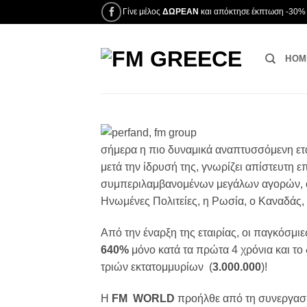
Μετάβαση
Γίνε μέλος
ΔΩΡΕΑΝ
και απόκτησε έκπτωση -30% 
στο
περιεχόμενο
HOM
σήμερα η πιο δυναμικά αναπτυσσόμενη ετα
μετά την ίδρυσή της, γνωρίζει απίστευτη ε
συμπεριλαμβανομένων μεγάλων αγορών, όπω
Ηνωμένες Πολιτείες, η Ρωσία, ο Καναδάς, 
Από την έναρξη της εταιρίας, οι παγκόσμ
640%
μόνο κατά τα πρώτα 4 χρόνια και το
τριών εκτατομμυρίων (
3.000.000
)!
Η
FM WORLD
προήλθε από τη συνεργασία