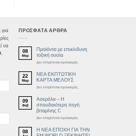
 για
ΠΡΟΣΦΑΤΑ ΑΡΘΡΑ
ρίες
ί να
Προϊόντα με επικίνδυνη
08
.
τοξική ουσία
Μαρ
στο
Δεν επιτρέπεται σχολιασμός
Προϊόντα
με
ΝΕΑ ΕΚΠΤΩΤΙΚΗ
22
επικίνδυνη
ΚΑΡΤΑ ΜΕΛΟΥΣ
Μαρ
τοξική
στο
Δεν επιτρέπεται σχολιασμός
ουσία
ΝΕΑ
ΕΚΠΤΩΤΙΚΗ
Ασερόλα – Η
09
ΚΑΡΤΑ
σπουδαιότερη πηγή
Φεβ
ΜΕΛΟΥΣ
βιταμίνης C
στο
Δεν επιτρέπεται σχολιασμός
Ασερόλα
–
Η ΝΕΑ ΕΠΟΧΗ ΓΙΑ ΤΗΝ
08
Η
FM WORLD ΞΕΚΙΝΗΣΕ!
Δεκ