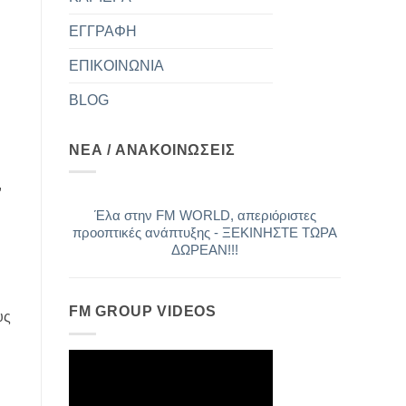
ΕΓΓΡΑΦΗ
ΕΠΙΚΟΙΝΩΝΙΑ
BLOG
ΝΕΑ / ΑΝΑΚΟΙΝΩΣΕΙΣ
,
Έλα στην FM WORLD, απεριόριστες
προοπτικές ανάπτυξης - ΞΕΚΙΝΗΣΤΕ ΤΩΡΑ
ΔΩΡΕΑΝ!!!
FM GROUP VIDEOS
ΔΙΑΓΩΝΙΣΜΟΣ ΔΙΑΚΡΙΣΗΣ ΜΕ ΧΡΗΜΑΤΙΚΟ
υς
ΕΠΑΘΛΟ 5000 ΕΥΡΩ!!