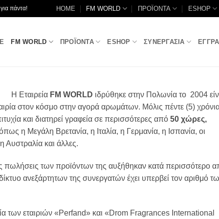
HOME
FM WORLD
ΠΡΟΪΟΝΤΑ
ESHOP
για πάντα!
E
FM WORLD
ΠΡΟΪΟΝΤΑ
ESHOP
ΣΥΝΕΡΓΑΣΙΑ
ΕΓΓΡ
Η Εταιρεία
FM WORLD
ιδρύθηκε στην Πολωνία το 2004 είν
ιρία στον κόσμο στην αγορά αρωμάτων. Μόλις πέντε (5) χρόνι
πιτυχία και διατηρεί γραφεία σε περισσότερες από
50 χώρες,
ς η Μεγάλη Βρετανία, η Ιταλία, η Γερμανία, η Ισπανία, οι
η Αυστραλία και άλλες.
ιες πωλήσεις των προϊόντων της αυξήθηκαν κατά περισσότερο α
 δίκτυο ανεξάρτητων της συνεργατών έχει υπερβεί τον αριθμό τ
 των εταιριών «Perfand» και «Drom Fragrances International