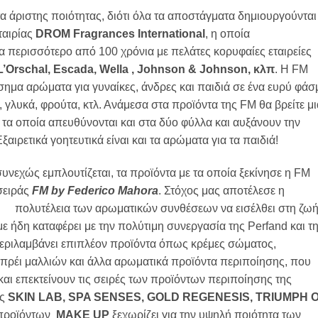
 άριστης ποιότητας, διότι όλα τα αποστάγματα δημιουργούνται
ταιρίας
DROM Fragrances International
, η οποία
α περισσότερο από 100 χρόνια με πελάτες κορυφαίες εταιρείες
L’Orschal, Escada, Wella , Johnson & Johnson, κλπ
. Η FM
σημα αρώματα για γυναίκες, άνδρες και παιδιά σε ένα ευρύ φάσ
γλυκά, φρούτα, κτλ. Ανάμεσα στα προϊόντα της FM θα βρείτε μι
τα οποία απευθύνονται και στα δύο φύλλα και αυξάνουν την
αιρετικά γοητευτικά είναι και τα αρώματα για τα παιδιά!
υνεχώς εμπλουτίζεται, τα προϊόντα με τα οποία ξεκίνησε η FM
σειράς
FM by Federico Mahora
. Στόχος μας αποτέλεσε η
πολυτέλεια των αρωματικών συνθέσεων να εισέλθει στη ζω
 ήδη καταφέρει με την πολύτιμη συνεργασία της Perfand και τ
εριλαμβάνει επιπλέον προϊόντα όπως κρέμες σώματος,
σπρέι μαλλιών και άλλα αρωματικά προϊόντα περιποίησης, που
ι επεκτείνουν τις σειρές των προϊόντων περιποίησης της
ές
SKIN LAB, SPA SENSES, GOLD REGENESIS, TRIUMPH 
 προϊόντων
MAKE UP
ξεχωρίζει για την υψηλή ποιότητα των