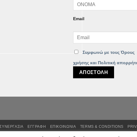
Email
Συμφωνώ με τους Όρους
χρήσης και Πολιτική απορρήτ
ΣΥΝΕΡΓΑΣΙΑ
ΕΓΓΡΑΦΗ
ΕΠΙΚΟΙΝΩΝΙΑ
TERMS & CONDITIONS
PRIV
AM - Τηλ.: 6982875771
- FM WORLD Business Partner.