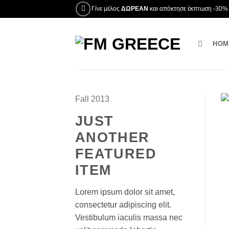
Μετάβαση
Γίνε μέλος
ΔΩΡΕΑΝ
και απόκτησε έκπτωση -30% 
στο
περιεχόμενο
HOM
Fall 2013
JUST
ANOTHER
FEATURED
ITEM
Lorem ipsum dolor sit amet,
consectetur adipiscing elit.
Vestibulum iaculis massa nec