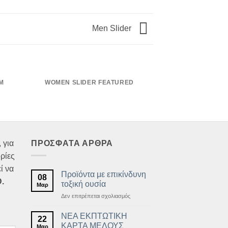
Men Slider
M
WOMEN SLIDER FEATURED
CONVERSE ALL S
201
 για
ΠΡΟΣΦΑΤΑ ΑΡΘΡΑ
ρίες
ί να
Προϊόντα με επικίνδυνη
08
.
τοξική ουσία
Μαρ
στο
Δεν επιτρέπεται σχολιασμός
Προϊόντα
με
ΝΕΑ ΕΚΠΤΩΤΙΚΗ
22
επικίνδυνη
ΚΑΡΤΑ ΜΕΛΟΥΣ
Μαρ