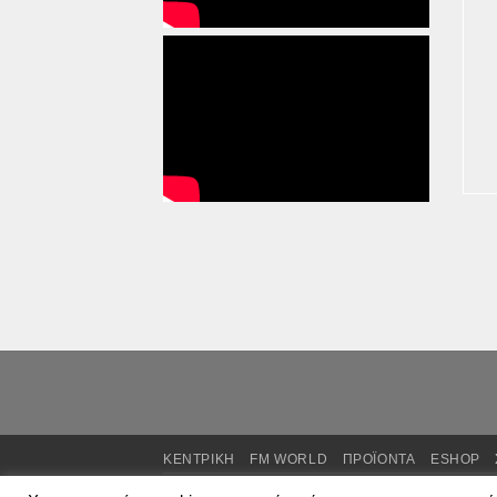
ΚΕΝΤΡΙΚΗ
FM WORLD
ΠΡΟΪΟΝΤΑ
ESHOP
Copyright 2025 ©
Powered by FM GLOBAL TE