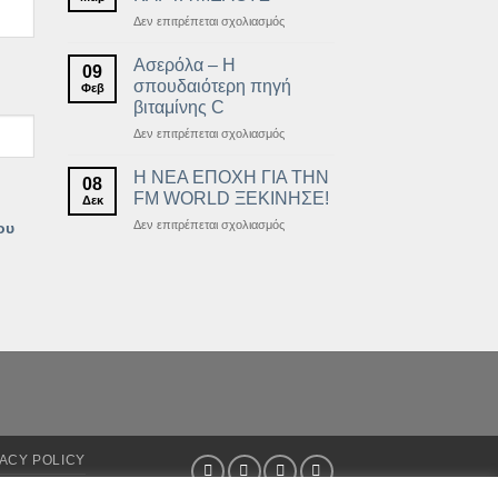
τοξική
στο
Δεν επιτρέπεται σχολιασμός
ουσία
ΝΕΑ
ΕΚΠΤΩΤΙΚΗ
Ασερόλα – Η
09
ΚΑΡΤΑ
σπουδαιότερη πηγή
Φεβ
ΜΕΛΟΥΣ
βιταμίνης C
στο
Δεν επιτρέπεται σχολιασμός
Ασερόλα
–
Η ΝΕΑ ΕΠΟΧΗ ΓΙΑ ΤΗΝ
08
Η
FM WORLD ΞΕΚΙΝΗΣΕ!
Δεκ
σπουδαιότερη
στο
Δεν επιτρέπεται σχολιασμός
ου
πηγή
Η
βιταμίνης
ΝΕΑ
C
ΕΠΟΧΗ
ΓΙΑ
ΤΗΝ
FM
WORLD
ΞΕΚΙΝΗΣΕ!
ACY POLICY