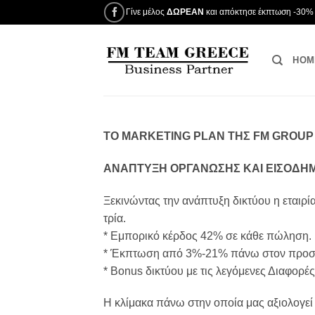
Μετάβαση
Γίνε μέλος
ΔΩΡΕΑΝ
και απόκτησε έκπτωση -30% 
στο
περιεχόμενο
HOM
ΤΟ MARKETING PLAN ΤΗΣ FM GROU
ΑΝΑΠΤΥΞΗ ΟΡΓΑΝΩΣΗΣ ΚΑΙ ΕΙΣΟΔΗΜ
Ξεκινώντας την ανάπτυξη δικτύου η εταιρί
τρία.
* Εμπορικό κέρδος 42% σε κάθε πώληση.
* Έκπτωση από 3%-21% πάνω στον προσωπ
* Bonus δικτύου με τις λεγόμενες Διαφορές
Η κλίμακα πάνω στην οποία μας αξιολογεί η