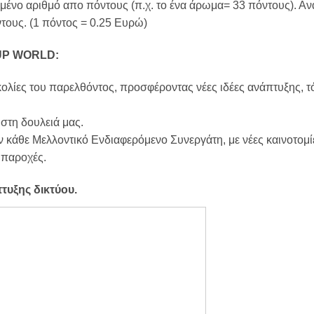
ριμένο αριθμό απο πόντους (π.χ. το ένα άρωμα= 33 πόντους). Αν
τους. (1 πόντος = 0.25 Ευρώ)
OUP WORLD:
κολίες του παρελθόντος, προσφέροντας νέες ιδέες ανάπτυξης, τ
 στη δουλειά μας.
τον κάθε Μελλοντικό Ενδιαφερόμενο Συνεργάτη, με νέες καινοτομ
 παροχές.
τυξης δικτύου.