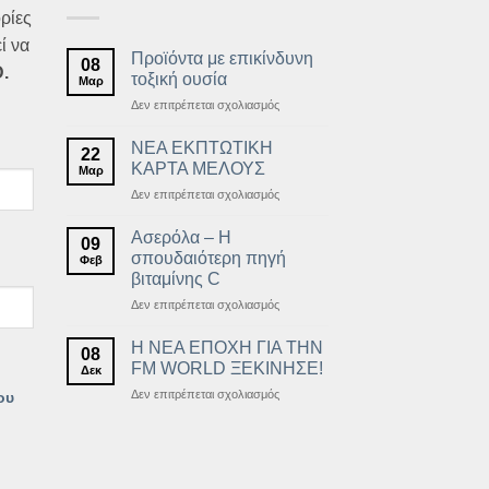
ρίες
ί να
Προϊόντα με επικίνδυνη
08
.
τοξική ουσία
Μαρ
στο
Δεν επιτρέπεται σχολιασμός
Προϊόντα
με
ΝΕΑ ΕΚΠΤΩΤΙΚΗ
22
επικίνδυνη
ΚΑΡΤΑ ΜΕΛΟΥΣ
Μαρ
τοξική
στο
Δεν επιτρέπεται σχολιασμός
ουσία
ΝΕΑ
ΕΚΠΤΩΤΙΚΗ
Ασερόλα – Η
09
ΚΑΡΤΑ
σπουδαιότερη πηγή
Φεβ
ΜΕΛΟΥΣ
βιταμίνης C
στο
Δεν επιτρέπεται σχολιασμός
Ασερόλα
–
Η ΝΕΑ ΕΠΟΧΗ ΓΙΑ ΤΗΝ
08
Η
FM WORLD ΞΕΚΙΝΗΣΕ!
Δεκ
σπουδαιότερη
στο
Δεν επιτρέπεται σχολιασμός
ου
πηγή
Η
βιταμίνης
ΝΕΑ
C
ΕΠΟΧΗ
ΓΙΑ
ΤΗΝ