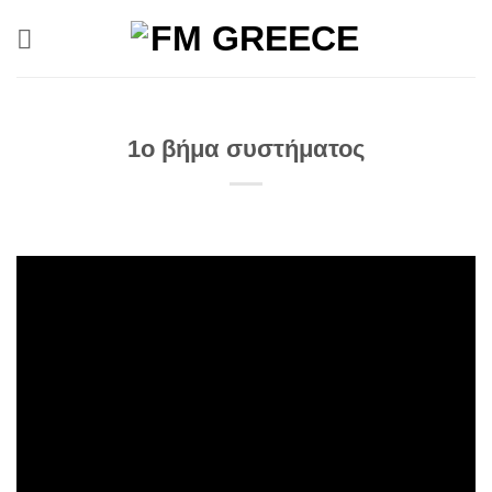
Μετάβαση
στο
περιεχόμενο
1o βήμα συστήματος