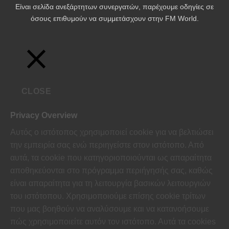
Είναι σελίδα ανεξάρτητων συνεργατών, παρέχουμε οδηγίες σε
όσους επιθυμούν να συμμετάσχουν στην FM World.
CLOSE
Privacy Overview
Αυτός ο ιστότοπος χρησιμοποιεί cookie για να βελτιώσει
την εμπειρία σας ενώ περιηγείστε στον ιστότοπο.
Από
αυτά, τα cookie που κατηγοριοποιούνται ως απαραίτητα
αποθηκεύονται στο πρόγραμμα περιήγησής σας, καθώς
είναι απαραίτητα για τη λειτουργία βασικών λειτουργιών
του ιστότοπου.
Χρησιμοποιούμε επίσης cookie τρίτων
που μας βοηθούν να αναλύσουμε και να κατανοήσουμε
πώς χρησιμοποιείτε αυτόν τον ιστότοπο.
Αυτά τα cookies