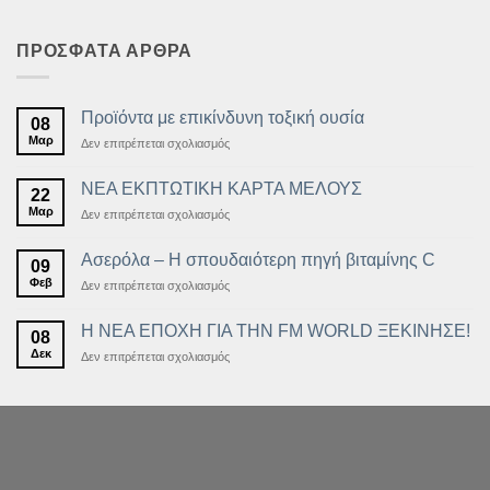
ΠΡΟΣΦΑΤΑ ΑΡΘΡΑ
Προϊόντα με επικίνδυνη τοξική ουσία
08
Μαρ
στο
Δεν επιτρέπεται σχολιασμός
Προϊόντα
με
ΝΕΑ ΕΚΠΤΩΤΙΚΗ ΚΑΡΤΑ ΜΕΛΟΥΣ
22
επικίνδυνη
Μαρ
στο
Δεν επιτρέπεται σχολιασμός
τοξική
ΝΕΑ
ουσία
ΕΚΠΤΩΤΙΚΗ
Ασερόλα – Η σπουδαιότερη πηγή βιταμίνης C
09
ΚΑΡΤΑ
Φεβ
στο
Δεν επιτρέπεται σχολιασμός
ΜΕΛΟΥΣ
Ασερόλα
–
Η ΝΕΑ ΕΠΟΧΗ ΓΙΑ ΤΗΝ FM WORLD ΞΕΚΙΝΗΣΕ!
08
Η
Δεκ
στο
Δεν επιτρέπεται σχολιασμός
σπουδαιότερη
Η
πηγή
ΝΕΑ
βιταμίνης
ΕΠΟΧΗ
C
ΓΙΑ
ΤΗΝ
FM
WORLD